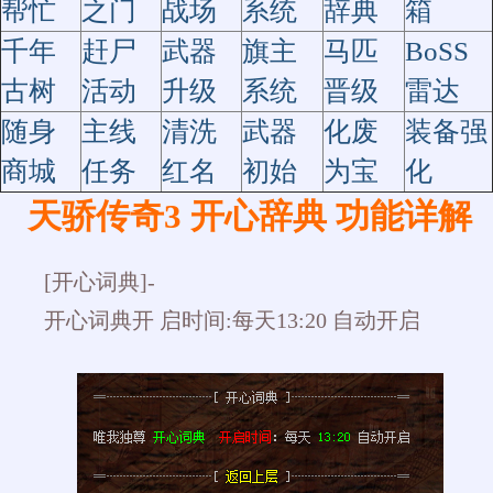
帮忙
之门
战场
系统
辞典
箱
千年
赶尸
武器
旗主
马匹
BoSS
古树
活动
升级
系统
晋级
雷达
随身
主线
清洗
武器
化废
装备强
商城
任务
红名
初始
为宝
化
天骄传奇3 开心辞典 功能详解
[开心词典]-
开心词典开 启时间:每天13:20 自动开启