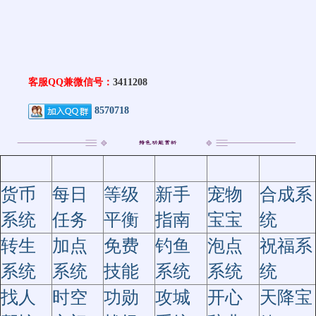
客服QQ兼微信号：
3411208
8570718
货币
每日
等级
新手
宠物
合成系
系统
任务
平衡
指南
宝宝
统
转生
加点
免费
钓鱼
泡点
祝福系
系统
系统
技能
系统
系统
统
找人
时空
功勋
攻城
开心
天降宝